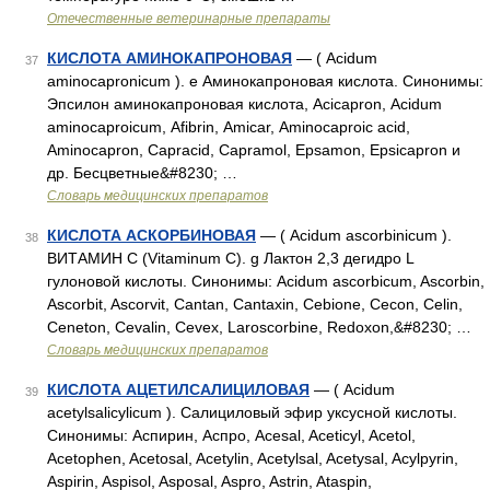
Отечественные ветеринарные препараты
КИСЛОТА АМИНОКАПРОНОВАЯ
— ( Асidum
37
aminocapronicum ). e Аминокапроновая кислота. Синонимы:
Эпсилон аминокапроновая кислота, Асiсарron, Асidum
аminocaproicum, Аfibrin, Аmicar, Аminocaproic асid,
Аminocapron, Сарracid, Сарramol, Еpsamon, Ерsicapron и
др. Бесцветные&#8230; …
Словарь медицинских препаратов
КИСЛОТА АСКОРБИНОВАЯ
— ( Аcidum ascorbinicum ).
38
ВИТАМИН С (Vitaminum С). g Лактон 2,3 дегидро L
гулоновой кислоты. Синонимы: Acidum ascorbicum, Ascorbin,
Ascorbit, Ascorvit, Cantan, Cantaxin, Cebione, Cecon, Celin,
Ceneton, Cevalin, Cevex, Laroscorbine, Redoxon,&#8230; …
Словарь медицинских препаратов
КИСЛОТА АЦЕТИЛСАЛИЦИЛОВАЯ
— ( Acidum
39
acetylsalicylicum ). Салициловый эфир уксусной кислоты.
Синонимы: Аспирин, Аспро, Acesal, Aceticyl, Acetol,
Acetophen, Acetosal, Acetylin, Acetylsal, Acetysal, Acylpyrin,
Aspirin, Aspisol, Asposal, Aspro, Astrin, Ataspin,