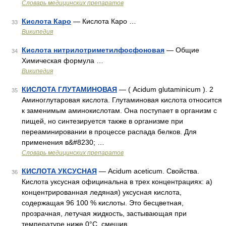
Словарь медицинских препаратов
Кислота Каро
— Кислота Каро …
33
Википедия
Кислота нитрилотриметилфосфоновая
— Общие
34
Химическая формула …
Википедия
КИСЛОТА ГЛУТАМИНОВАЯ
— ( Аcidum glutaminicum ). 2
35
Аминоглутаровая кислота. Глутаминовая кислота относится
к заменимым аминокислотам. Она поступает в организм с
пищей, но синтезируется также в организме при
переаминировании в процессе распада белков. Для
применения в&#8230; …
Словарь медицинских препаратов
КИСЛОТА УКСУСНАЯ
— Acidum aceticum. Свойства.
36
Кислота уксусная официнальна в трех концентрациях: а)
концентрированная ледяная) уксусная кислота,
содержащая 96 100 % кислоты. Это бесцветная,
прозрачная, летучая жидкость, застывающая при
температуре ниже 0°С, смешив …