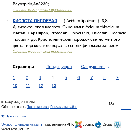
Bayaspirin,&#8230; …
Словарь медицинских препаратов
КИСЛОТА ЛИПОЕВАЯ
— ( Асidum lipoicum ). 6,8
40
Дитиооктановая кислота. Синонимы: Acidum thiocticum,
Biletan, Heparlipon, Protogen, Thioctacid, Thioctan, Tioctacid,
Tioctan и дp. Кристаллический порошок светло желтого
цвета, горьковатого вкуса, со специфическим запахом …
Словарь медицинских препаратов
Страницы
←
Предыдущая
Следующая
→
1
2
3
4
5
6
7
8
9
10
11
12
13
© Академик, 2000-2026
18+
Обратная связь:
Техподдержка
,
Реклама на сайте
👣 Путешествия
Экспорт словарей на сайты
, сделанные на PHP,
Joomla,
Drupal,
WordPress, MODx.