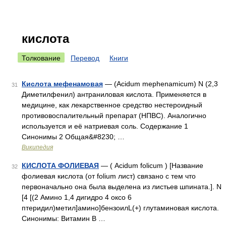
кислота
Толкование
Перевод
Книги
Кислота мефенамовая
— (Acidum mephenamicum) N (2,3
31
Диметилфенил) антраниловая кислота. Применяется в
медицине, как лекарственное средство нестероидный
противовоспалительный препарат (НПВС). Аналогично
используется и её натриевая соль. Содержание 1
Синонимы 2 Общая&#8230; …
Википедия
КИСЛОТА ФОЛИЕВАЯ
— ( Acidum folicum ) [Название
32
фолиевая кислота (от folium лист) связано с тем что
первоначально она была выделена из листьев шпината.]. N
[4 [(2 Амино 1,4 дигидро 4 оксо 6
птеридил)метил]амино]бензоилL(+) глутаминовая кислота.
Синонимы: Витамин В …